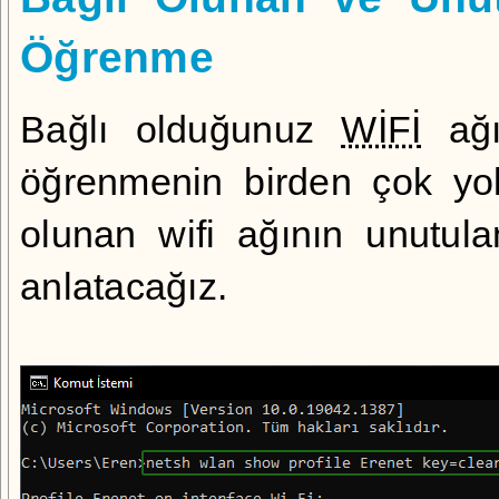
Öğrenme
Bağlı olduğunuz
WİFİ
ağın
öğrenmenin birden çok yol
olunan wifi ağının unutula
anlatacağız.