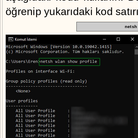
öğrenip yukarıdaki kod satırı 
netsh