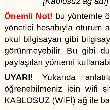
[Kablosuz ağ adı]
Önemli Not!
bu yöntemle öğ
yönetici hesabıyla oturum aç
okul bilgisayarı gibi bilgisa
görünmeyebilir. Bu gibi d
paylaşılan yöntemi kullanabil
UYARI!
Yukarıda anlatıla
öğrenebilmeniz için wifi ş
KABLOSUZ (WİFİ) ağ ile
ba