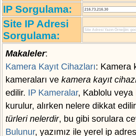
IP Sorgulama
:
Site IP Adresi
Sorgulama
:
Makaleler
:
Kamera Kayıt Cihazları
: Kamera k
kameraları ve
kamera kayıt cihazl
edilir.
IP Kameralar
, Kablolu veya
kurulur, alırken nelere dikkat edili
türleri nelerdir
, bu gibi sorulara 
Bulunur
, yazımız ile yerel ip adre