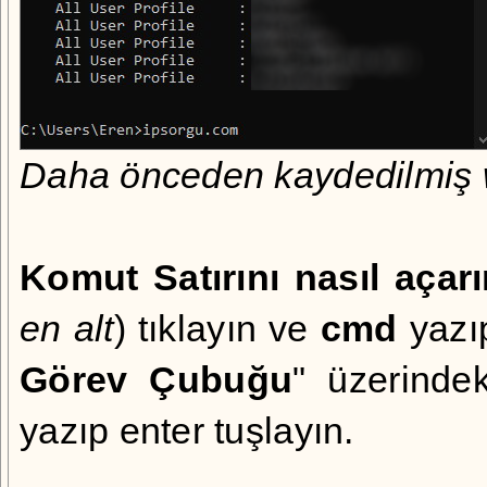
Daha önceden kaydedilmiş wi
Komut Satırını nasıl açar
en alt
) tıklayın ve
cmd
yazıp
Görev Çubuğu
" üzerinde
yazıp enter tuşlayın.