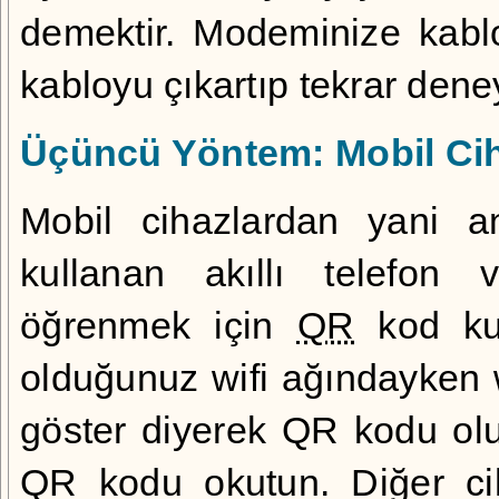
demektir. Modeminize kabl
kabloyu çıkartıp tekrar deney
Üçüncü Yöntem: Mobil Ci
Mobil cihazlardan yani an
kullanan akıllı telefon v
öğrenmek için
QR
kod kul
olduğunuz wifi ağındayken w
göster diyerek QR kodu ol
QR kodu okutun. Diğer ci