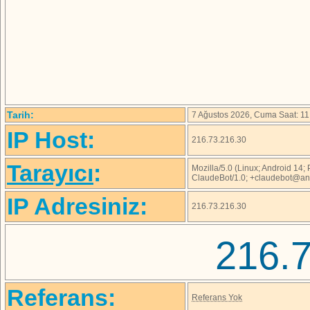
Tarih:
7 Ağustos 2026, Cuma Saat: 11
IP Host:
216.73.216.30
Tarayıcı
:
Mozilla/5.0 (Linux; Android 14
ClaudeBot/1.0; +claudebot@an
IP Adresiniz:
216.73.216.30
216.
Referans:
Referans Yok