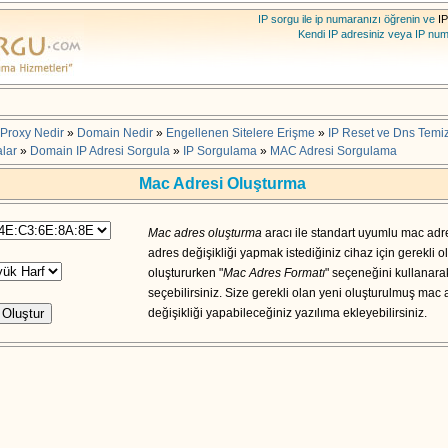
IP sorgu ile ip numaranızı öğrenin ve
IP
Kendi IP adresiniz veya IP nu
Proxy Nedir
»
Domain Nedir
»
Engellenen Sitelere Erişme
»
IP Reset ve Dns Temiz
lar
»
Domain IP Adresi Sorgula
»
IP Sorgulama
»
MAC Adresi Sorgulama
Mac Adresi Oluşturma
Mac adres oluşturma
aracı ile standart uyumlu mac adre
adres değişikliği yapmak istediğiniz cihaz için gerekli 
oluştururken "
Mac Adres Formatı
" seçeneğini kullanara
seçebilirsiniz. Size gerekli olan yeni oluşturulmuş mac
değişikliği yapabileceğiniz yazılıma ekleyebilirsiniz.