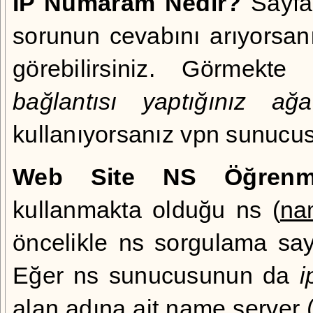
IP Numaram Nedir?
Sayfa
sorunun cevabını arıyorsan
görebilirsiniz. Görmekt
bağlantısı yaptığınız ağa
kullanıyorsanız vpn sunucu
Web Site NS Öğren
kullanmakta olduğu ns (
na
öncelikle
ns sorgulama
sayf
Eğer ns sunucusunun da
i
alan adına ait name server 